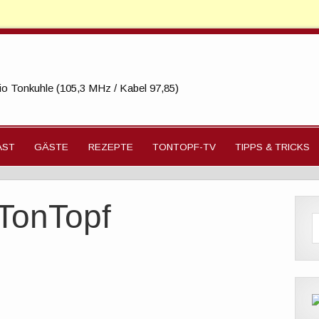
o Tonkuhle (105,3 MHz / Kabel 97,85)
AST
GÄSTE
REZEPTE
TONTOPF-TV
TIPPS & TRICKS
 TonTopf