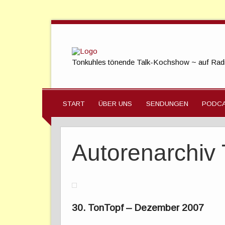
Tonkuhles tönende Talk-Kochshow ~ auf Radi
START
ÜBER UNS
SENDUNGEN
PODC
Autorenarchiv
30. TonTopf – Dezember 2007