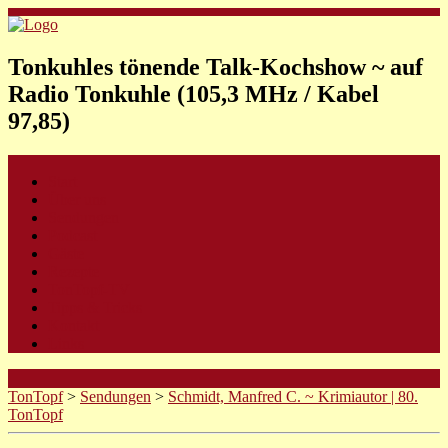
Tonkuhles tönende Talk-Kochshow ~ auf
Radio Tonkuhle (105,3 MHz / Kabel
97,85)
Start
Über uns
Sendungen
Podcast
Gäste
Rezepte
TonTopf-TV
Tipps & Tricks
Kontakt
Links
TonTopf
>
Sendungen
>
Schmidt, Manfred C. ~ Krimiautor | 80.
TonTopf