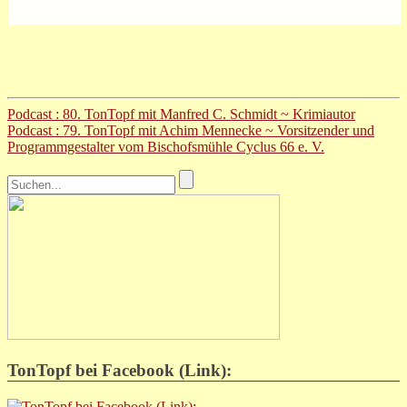
Podcast : 80. TonTopf mit Manfred C. Schmidt ~ Krimiautor
Podcast : 79. TonTopf mit Achim Mennecke ~ Vorsitzender und
Programmgestalter vom Bischofsmühle Cyclus 66 e. V.
TonTopf bei Facebook (Link):