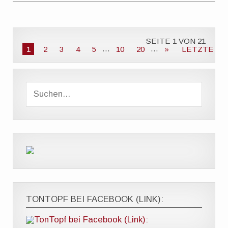
SEITE 1 VON 21
1
2
3
4
5
...
10
20
...
»
LETZTE
TONTOPF BEI FACEBOOK (LINK):