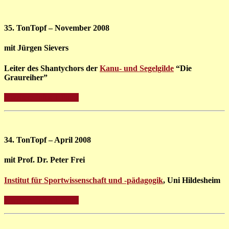
35. TonTopf – November 2008
mit Jürgen Sievers
Leiter des Shantychors der
Kanu- und Segelgilde
“Die
Graureiher”
» weitere Infos + Fotos
34. TonTopf – April 2008
mit Prof. Dr. Peter Frei
Institut für Sportwissenschaft und -pädagogik
, Uni Hildesheim
» weitere Infos + Fotos