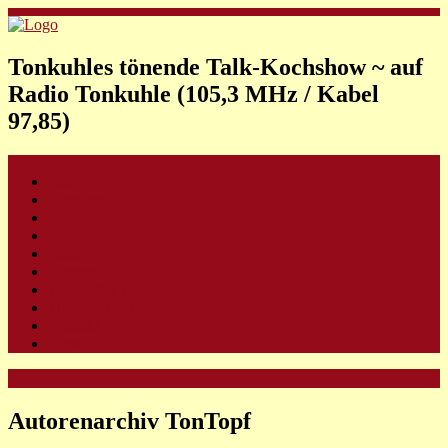
Tonkuhles tönende Talk-Kochshow ~ auf
Radio Tonkuhle (105,3 MHz / Kabel
97,85)
Start
Über uns
Sendungen
Podcast
Gäste
Rezepte
TonTopf-TV
Tipps & Tricks
Kontakt
Links
Autorenarchiv TonTopf