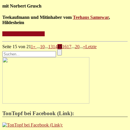
mit Norbert Grusch
Teekaufmann und Mitinhaber vom
Teehaus Samowar
,
Hildesheim
» weitere Infos + Fotos
Seite 15 von 21
1
«
...
10
...
13
14
15
16
17
...
20
...
»
Letzte
TonTopf bei Facebook (Link):