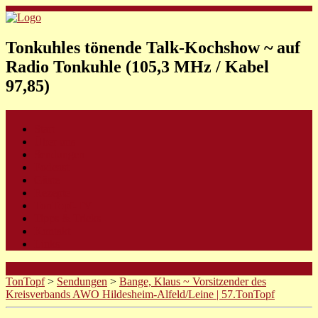
Tonkuhles tönende Talk-Kochshow ~ auf
Radio Tonkuhle (105,3 MHz / Kabel
97,85)
Start
Über uns
Sendungen
Podcast
Gäste
Rezepte
TonTopf-TV
Tipps & Tricks
Kontakt
Links
TonTopf
>
Sendungen
>
Bange, Klaus ~ Vorsitzender des
Kreisverbands AWO Hildesheim-Alfeld/Leine | 57.TonTopf