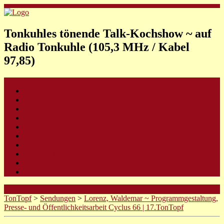
Tonkuhles tönende Talk-Kochshow ~ auf
Radio Tonkuhle (105,3 MHz / Kabel
97,85)
Start
Über uns
Sendungen
Podcast
Gäste
Rezepte
TonTopf-TV
Tipps & Tricks
Kontakt
Links
TonTopf
>
Sendungen
>
Lorenz, Waldemar ~ Programmgestaltung,
Presse- und Öffentlichkeitsarbeit Cyclus 66 | 17.TonTopf