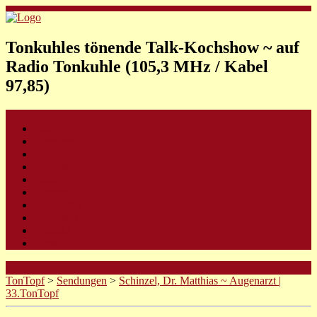
Tonkuhles tönende Talk-Kochshow ~ auf
Radio Tonkuhle (105,3 MHz / Kabel
97,85)
Start
Über uns
Sendungen
Podcast
Gäste
Rezepte
TonTopf-TV
Tipps & Tricks
Kontakt
Links
TonTopf
>
Sendungen
>
Schinzel, Dr. Matthias ~ Augenarzt |
33.TonTopf