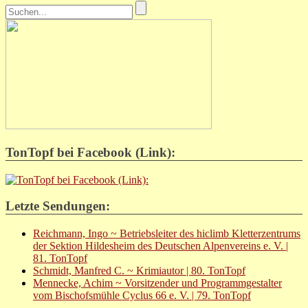
TonTopf bei Facebook (Link):
Letzte Sendungen:
Reichmann, Ingo ~ Betriebsleiter des hiclimb Kletterzentrums
der Sektion Hildesheim des Deutschen Alpenvereins e. V. |
81. TonTopf
Schmidt, Manfred C. ~ Krimiautor | 80. TonTopf
Mennecke, Achim ~ Vorsitzender und Programmgestalter
vom Bischofsmühle Cyclus 66 e. V. | 79. TonTopf