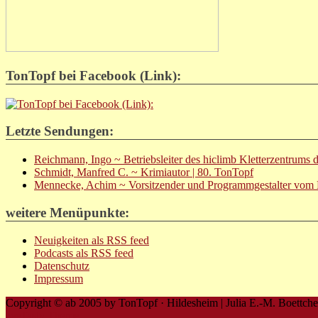
TonTopf bei Facebook (Link):
Letzte Sendungen:
Reichmann, Ingo ~ Betriebsleiter des hiclimb Kletterzentrums 
Schmidt, Manfred C. ~ Krimiautor | 80. TonTopf
Mennecke, Achim ~ Vorsitzender und Programmgestalter vom B
weitere Menüpunkte:
Neuigkeiten als RSS feed
Podcasts als RSS feed
Datenschutz
Impressum
Copyright © ab 2005 by TonTopf · Hildesheim | Julia E.-M. Boettcher
zeeTasty Theme