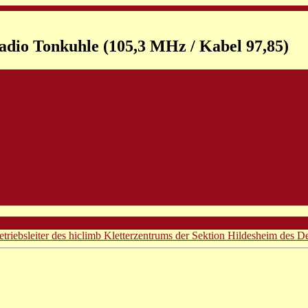
adio Tonkuhle (105,3 MHz / Kabel 97,85)
riebsleiter des hiclimb Kletterzentrums der Sektion Hildesheim des D