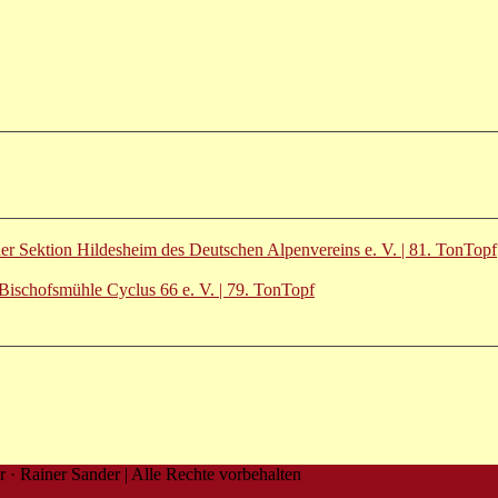
der Sektion Hildesheim des Deutschen Alpenvereins e. V. | 81. TonTopf
ischofsmühle Cyclus 66 e. V. | 79. TonTopf
 · Rainer Sander | Alle Rechte vorbehalten