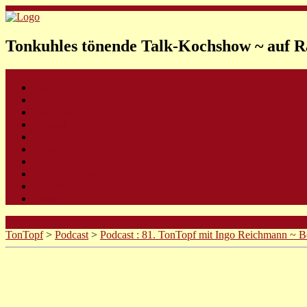
Tonkuhles tönende Talk-Kochshow ~ auf R
Start
Über uns
Sendungen
Podcast
Gäste
Rezepte
TonTopf-TV
Tipps & Tricks
Kontakt
Links
TonTopf
>
Podcast
>
Podcast : 81. TonTopf mit Ingo Reichmann ~ Bet